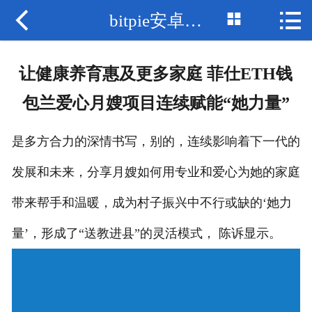



bitpie安卓下载
网站首页

比特派钱包
让健康养育惠及更多家庭 菲仕ETH钱
bitpie网站
包兰爱心月嫂项目连续赋能“她力量”
比特派网址
是多方合力的深情书写，别的，连续影响着下一代的
bitpie钱包
发展和未来，分享月嫂如何用专业和爱心为她的家庭
比特派下载
带来帮手和温暖，成为村子振兴中不行或缺的‘她力
比特派网站
量’，形成了“送教进县”的灵活模式， 陈诉显示。
bitpie安卓下载
bitpie下载