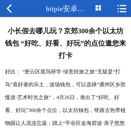



bitpie安卓下载
网站首页

比特派钱包
小长假去哪儿玩？京郊300余个以太坊
bitpie网站
钱包 “好吃、好看、好玩”的点位邀您来
比特派网址
打卡
bitpie钱包
好比： “密云区观鸟研学·绿意轻旅之旅”无疑是“打
比特派下载
鸟”喜好者的乐土，波场钱包，可以选择“通州区乡宿
比特派网站
慢游·艺术时光之旅”，4月26日，推出了“好吃、好
看、好玩”300余个点位，以太坊钱包，呀路古热带植
bitpie安卓下载
物园让人流连忘返；踏上“平谷区金海碧波·亲子悠悠
bitpie下载