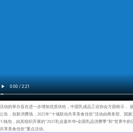
活动的举办旨在进一步增加优质供给，中国乳成品工业协会方面暗示， 
公告，创新消费场，2025年“十城联动共享美食佳饮”活动由商务部、国
TC钱包，由其组织开展的“2025乳业嘉年华•全国乳品消费季”和“世界牛奶
共享美食佳饮”重点活动。