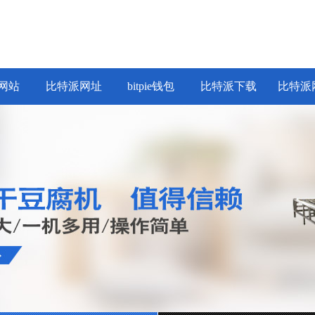
ie网站
比特派网址
bitpie钱包
比特派下载
比特派