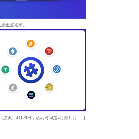
入选重点名单。
沈美）4月28日，活动时间是4月至12月，目