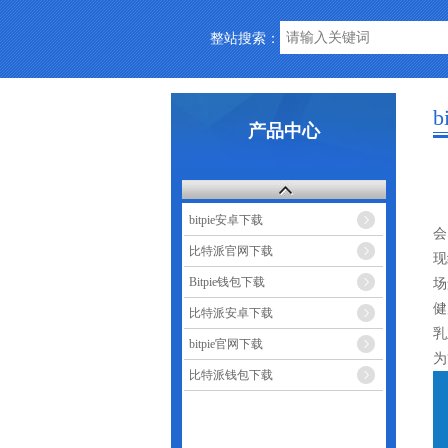
整站搜索：
b
产品中心
bitpie安卓下载
会
比特派官网下载
现
Bitpie钱包下载
场
健
比特派安卓下载
乳
bitpie官网下载
为
比特派钱包下载