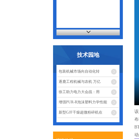
技术园地
包装机械市场向自动化转
逐鹿工程机械与农机 万亿
徐工助力电力大会战：用
增强PUR-R泡沫塑料力学性能
该
新型GJF干燥超微粉碎机在
布
B
动