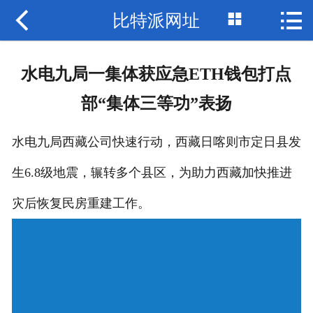



比特派网址
网站首页

比特派钱包
水电九局一集体获应急ETH钱包打点
bitpie网站
部“集体三等功”表扬
比特派网址
水电九局西藏公司快速行动，西藏日喀则市定日县发
bitpie钱包
生6.8级地震，辗转多个县区，为助力西藏加快推进
比特派下载
灾后恢复民房重建工作。
比特派网站
bitpie安卓下载
bitpie下载