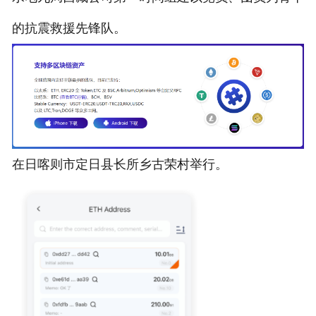
的抗震救援先锋队。
在日喀则市定日县长所乡古荣村举行。